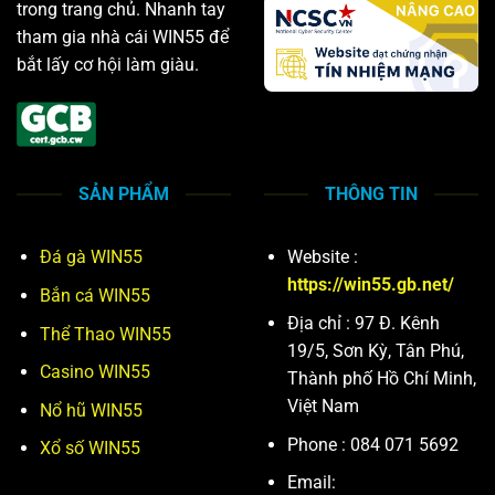
trong trang chủ. Nhanh tay
tham gia nhà cái WIN55 để
bắt lấy cơ hội làm giàu.
SẢN PHẨM
THÔNG TIN
Đá gà WIN55
Website :
https://win55.gb.net/
Bắn cá WIN55
Địa chỉ : 97 Đ. Kênh
Thể Thao WIN55
19/5, Sơn Kỳ, Tân Phú,
Casino WIN55
Thành phố Hồ Chí Minh,
Việt Nam
Nổ hũ WIN55
Phone : 084 071 5692
Xổ số WIN55
Email: